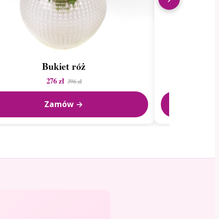
Bukiet róż
Bukie
276 zł
396 zł
Zamów →