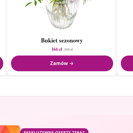
Bukiet sezonowy
164 zł
208 zł
Zamów →
EKSKLUZYWNE OFERTY TERAZ