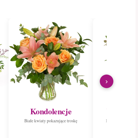
›
Kondolencje
Wyślij do
Białe kwiaty pokazujące troskę
Roznieś radość p