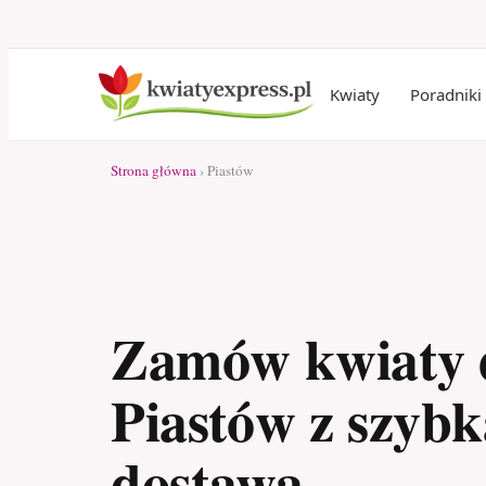
Kwiaty
Poradniki
Strona główna
› Piastów
Zamów kwiaty 
Piastów z szybk
dostawą