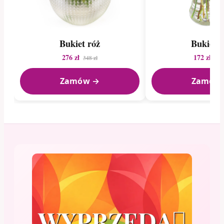
Bukiet róż
Bukiet r
276 zł
172 zł
348 zł
192
Zamów →
Zamów