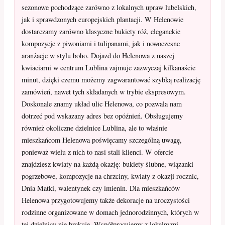
sezonowe pochodzące zarówno z lokalnych upraw lubelskich,
jak i sprawdzonych europejskich plantacji. W Helenowie
dostarczamy zarówno klasyczne bukiety róż, eleganckie
kompozycje z piwoniami i tulipanami, jak i nowoczesne
aranżacje w stylu boho. Dojazd do Helenowa z naszej
kwiaciarni w centrum Lublina zajmuje zazwyczaj kilkanaście
minut, dzięki czemu możemy zagwarantować szybką realizację
zamówień, nawet tych składanych w trybie ekspresowym.
Doskonale znamy układ ulic Helenowa, co pozwala nam
dotrzeć pod wskazany adres bez opóźnień. Obsługujemy
również okoliczne dzielnice Lublina, ale to właśnie
mieszkańcom Helenowa poświęcamy szczególną uwagę,
ponieważ wielu z nich to nasi stali klienci. W ofercie
znajdziesz kwiaty na każdą okazję: bukiety ślubne, wiązanki
pogrzebowe, kompozycje na chrzciny, kwiaty z okazji rocznic,
Dnia Matki, walentynek czy imienin. Dla mieszkańców
Helenowa przygotowujemy także dekoracje na uroczystości
rodzinne organizowane w domach jednorodzinnych, których w
tej dzielnicy nie brakuje. Współpracujemy z lokalnymi