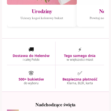
Urodziny
Nowo
Ucieszy kogoś kolorowy bukiet
Powitaj nowego
🚚
⚡
Dostawa do Helenów
Tego samego dnia
i całej Polski
w większości miast
🌸
✅
500+ bukietów
Bezpieczna płatność
do wyboru
Klarna, BLIK, karta
Nadchodzące święta