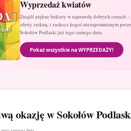
Wyprzedaż kwiatów
Znajdź piękne bukiety w naprawdę dobrych cenach – 
oferty znikną, i zaskocz kogoś niezapomnianym prez
Sokołów Podlaski już tego samego dnia.
Pokaż wszystkie na WYPRZEDAŻY!
ciwą okazję w Sokołów Podlask
 tego samego dnia.