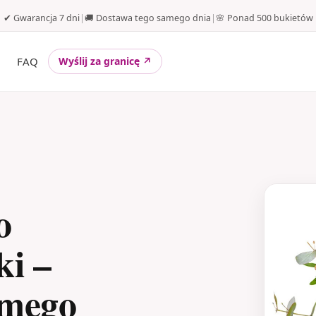
✔ Gwarancja 7 dni
|
🚚 Dostawa tego samego dnia
|
🌸 Ponad 500 bukietów
FAQ
Wyślij za granicę ↗
o
ki –
amego