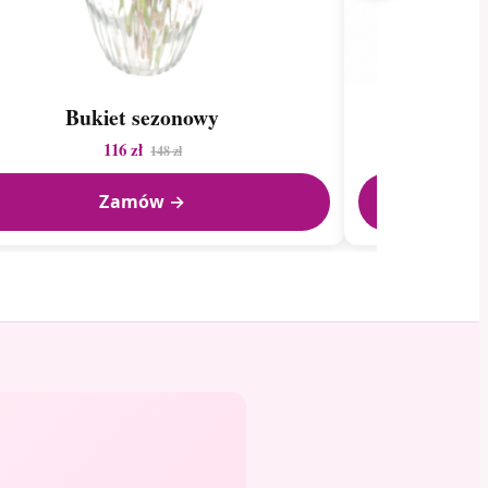
Bukiet sezonowy
B
116 zł
148 zł
Zamów →