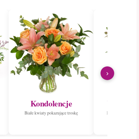
›
Kondolencje
Wyślij do
Białe kwiaty pokazujące troskę
Roznieś radość p