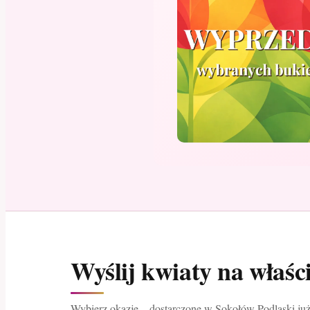
Wyślij kwiaty na właś
Wybierz okazję – dostarczone w Sokołów Podlaski już