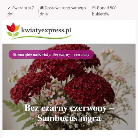
✔ Gwarancja 7
🚚 Dostawa tego samego
🌸 Ponad 500
|
|
dni
dnia
bukietów
Strona główna
›
Kwiaty
› Bez czarny – czerwony
Bez czarny czerwony –
Sambucus nigra