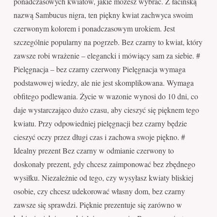
ponadczasowych kwiatów, jakie możesz wybrać. Z łacińską
nazwą Sambucus nigra, ten piękny kwiat zachwyca swoim
czerwonym kolorem i ponadczasowym urokiem. Jest
szczególnie popularny na pogrzeb. Bez czarny to kwiat, który
zawsze robi wrażenie – elegancki i mówiący sam za siebie. #
Pielęgnacja – bez czarny czerwony Pielęgnacja wymaga
podstawowej wiedzy, ale nie jest skomplikowana. Wymaga
obfitego podlewania. Życie w wazonie wynosi do 10 dni, co
daje wystarczająco dużo czasu, aby cieszyć się pięknem tego
kwiatu. Przy odpowiedniej pielęgnacji bez czarny będzie
cieszyć oczy przez długi czas i zachowa swoje piękno. #
Idealny prezent Bez czarny w odmianie czerwony to
doskonały prezent, gdy chcesz zaimponować bez zbędnego
wysiłku. Niezależnie od tego, czy wysyłasz kwiaty bliskiej
osobie, czy chcesz udekorować własny dom, bez czarny
zawsze się sprawdzi. Pięknie prezentuje się zarówno w