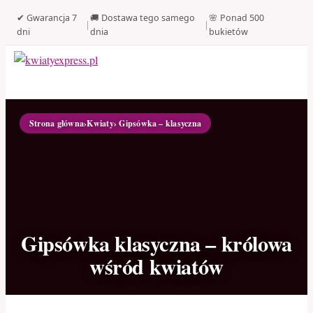
✔ Gwarancja 7
🚚 Dostawa tego samego
🌸 Ponad 500
|
|
dni
dnia
bukietów
Strona główna
›
Kwiaty
› Gipsówka – klasyczna
Gipsówka klasyczna – królowa
wśród kwiatów