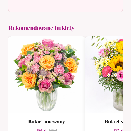
Rekomendowane bukiety
Bukiet mieszany
Bukiet sez
184 zł
172 zł
232 zł
216