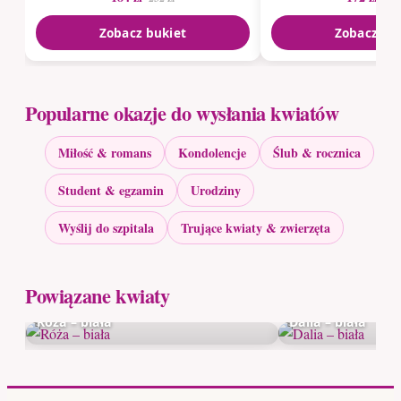
Zobacz bukiet
Zobacz bu
Popularne okazje do wysłania kwiatów
Miłość & romans
Kondolencje
Ślub & rocznica
Student & egzamin
Urodziny
Wyślij do szpitala
Trujące kwiaty & zwierzęta
Powiązane kwiaty
Róża – biała
Dalia – biała