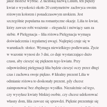
jakie możesz wybrać. Z łacińską nazwą Lilium, ten piękny
kwiat o wysokości około 20 centymetrów zachwyca swoim
różowym kolorem i ponadczasowym urokiem. Jest
szczególnie popularna na romantyczne okazje. Lilia to kwiat,
który zawsze robi wrażenie – elegancki i mówiący sam za
siebie. # Pielęgnacja – lilia różowa Pielęgnacja wymaga
doświadczenia i regularnej uwagi. Najlepiej czuje się w
warunkach: słońce. Wymaga niewielkiego podlewania. Życie
w wazonie wynosi do 3 dni, co daje wystarczająco dużo
czasu, aby cieszyć się pięknem tego kwiatu. Przy
odpowiedniej pielęgnacji lilia będzie cieszyć oczy przez długi
czas i zachowa swoje piękno. # Idealny prezent Lilia w
odmianie różowa to doskonały prezent, gdy chcesz
zaimponować bez zbędnego wysiłku. Niezależnie od tego,
czy wysyłasz kwiaty bliskiej osobie, czy chcesz udekorować
własny dom, lilia zawsze się sprawdzi. Pięknie prezentuje się