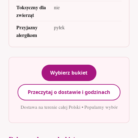
Toksyczny dla
nie
zwierząt
Przyjazny
pyłek
alergikom
Wybierz bukiet
Przeczytaj o dostawie i godzinach
Dostawa na terenie całej Polski • Popularny wybór