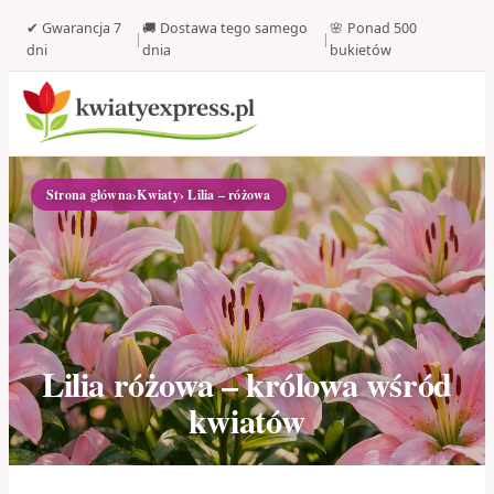
✔ Gwarancja 7
🚚 Dostawa tego samego
🌸 Ponad 500
|
|
dni
dnia
bukietów
Strona główna
›
Kwiaty
› Lilia – różowa
Lilia różowa – królowa wśród
kwiatów