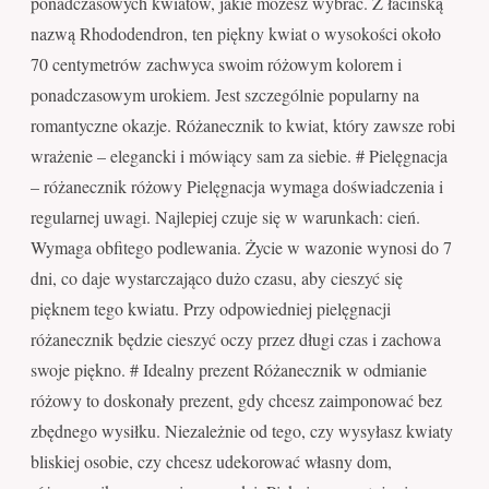
ponadczasowych kwiatów, jakie możesz wybrać. Z łacińską
nazwą Rhododendron, ten piękny kwiat o wysokości około
70 centymetrów zachwyca swoim różowym kolorem i
ponadczasowym urokiem. Jest szczególnie popularny na
romantyczne okazje. Różanecznik to kwiat, który zawsze robi
wrażenie – elegancki i mówiący sam za siebie. # Pielęgnacja
– różanecznik różowy Pielęgnacja wymaga doświadczenia i
regularnej uwagi. Najlepiej czuje się w warunkach: cień.
Wymaga obfitego podlewania. Życie w wazonie wynosi do 7
dni, co daje wystarczająco dużo czasu, aby cieszyć się
pięknem tego kwiatu. Przy odpowiedniej pielęgnacji
różanecznik będzie cieszyć oczy przez długi czas i zachowa
swoje piękno. # Idealny prezent Różanecznik w odmianie
różowy to doskonały prezent, gdy chcesz zaimponować bez
zbędnego wysiłku. Niezależnie od tego, czy wysyłasz kwiaty
bliskiej osobie, czy chcesz udekorować własny dom,