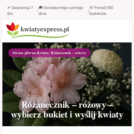
✔ Gwarancja 7
🚚 Dostawa tego samego
🌸 Ponad 500
|
|
dni
dnia
bukietów
Strona główna
›
Kwiaty
› Różanecznik – różowy
Różanecznik – różowy –
wybierz bukiet i wyślij kwiaty