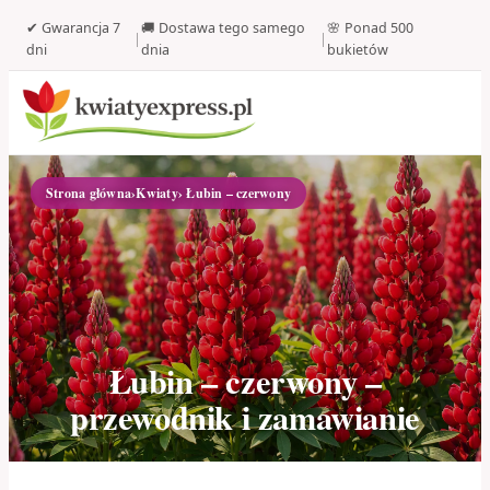
✔ Gwarancja 7
🚚 Dostawa tego samego
🌸 Ponad 500
|
|
dni
dnia
bukietów
Strona główna
›
Kwiaty
› Łubin – czerwony
Łubin – czerwony –
przewodnik i zamawianie