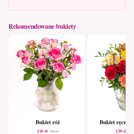
Rekomendowane bukiety
Bukiet róż
Bukiet ręcznie
116 zł
120 zł
196 zł
168