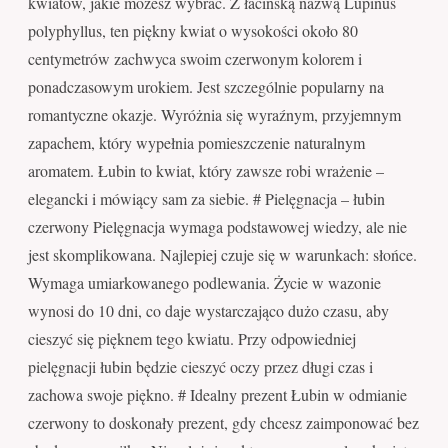
kwiatów, jakie możesz wybrać. Z łacińską nazwą Lupinus
polyphyllus, ten piękny kwiat o wysokości około 80
centymetrów zachwyca swoim czerwonym kolorem i
ponadczasowym urokiem. Jest szczególnie popularny na
romantyczne okazje. Wyróżnia się wyraźnym, przyjemnym
zapachem, który wypełnia pomieszczenie naturalnym
aromatem. Łubin to kwiat, który zawsze robi wrażenie –
elegancki i mówiący sam za siebie. # Pielęgnacja – łubin
czerwony Pielęgnacja wymaga podstawowej wiedzy, ale nie
jest skomplikowana. Najlepiej czuje się w warunkach: słońce.
Wymaga umiarkowanego podlewania. Życie w wazonie
wynosi do 10 dni, co daje wystarczająco dużo czasu, aby
cieszyć się pięknem tego kwiatu. Przy odpowiedniej
pielęgnacji łubin będzie cieszyć oczy przez długi czas i
zachowa swoje piękno. # Idealny prezent Łubin w odmianie
czerwony to doskonały prezent, gdy chcesz zaimponować bez