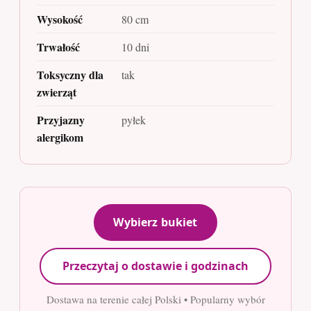
Wysokość
80 cm
Trwałość
10 dni
Toksyczny dla
tak
zwierząt
Przyjazny
pyłek
alergikom
Wybierz bukiet
Przeczytaj o dostawie i godzinach
Dostawa na terenie całej Polski • Popularny wybór