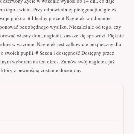
ek czerwony Życie w wazonie wynosi do 14 dni, co daje
em tego kwiatu. Przy odpowiedniej pielęgnacji nagietek
swoje piękno. # Idealny prezent Nagietek w odmianie
ponować bez zbędnego wysiłku. Niezależnie od tego, czy
korować własny dom, nagietek zawsze się sprawdzi. Pięknie
ielnie w wazonie. Nagietek jest całkowicie bezpieczny dla
o swoich pupili. # Sezon i dostępność Dostępny przez
ealnym wyborem na ten okres. Zamów swój nagietek już
 który z pewnością zostanie doceniony.