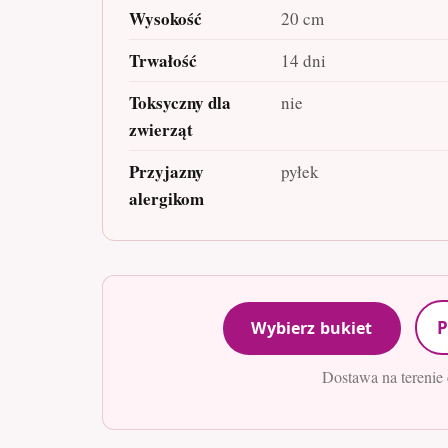
Wysokość
20 cm
Trwałość
14 dni
Toksyczny dla
nie
zwierząt
Przyjazny
pyłek
alergikom
P
Wybierz bukiet
Dostawa na terenie 