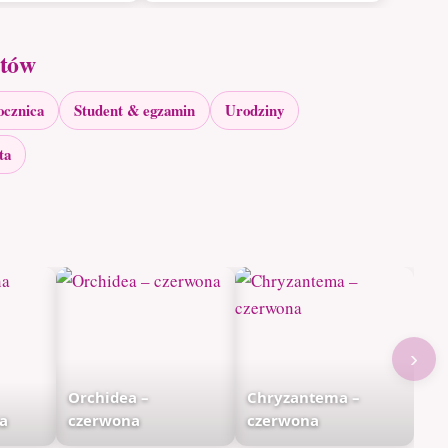
atów
ocznica
Student & egzamin
Urodziny
ta
›
Orchidea –
Chryzantema –
na
czerwona
czerwona