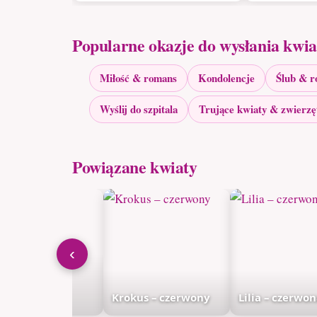
Popularne okazje do wysłania kwi
Miłość & romans
Kondolencje
Ślub & r
Wyślij do szpitala
Trujące kwiaty & zwierzę
Powiązane kwiaty
‹
zchodnik –
asyczny
Krokus – czerwony
Lilia – czerwo