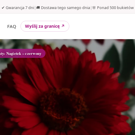
✔ Gwarancja 7 dni
|
🚚 Dostawa tego samego dnia
|
🌸 Ponad 500 bukietów
FAQ
Wyślij za granicę ↗
ty
› Nagietek – czerwony