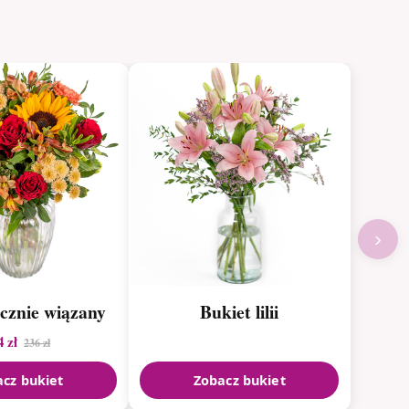
›
ęcznie wiązany
Bukiet lilii
4 zł
236 zł
cz bukiet
Zobacz bukiet