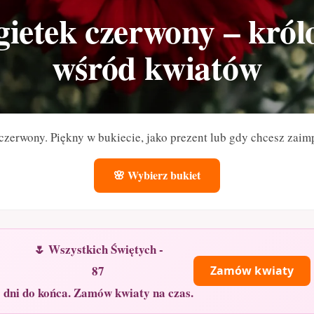
ietek czerwony – kró
wśród kwiatów
czerwony. Piękny w bukiecie, jako prezent lub gdy chcesz zai
🌸 Wybierz bukiet
🌷 Wszystkich Świętych -
87
Zamów kwiaty
dni do końca. Zamów kwiaty na czas.