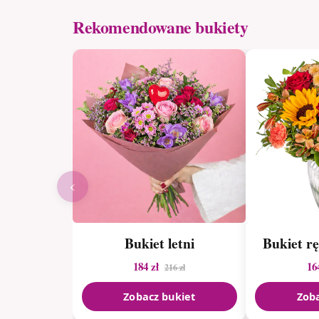
Rekomendowane bukiety
‹
Bukiet letni
Bukiet r
184 zł
16
216 zł
Zobacz bukiet
Zoba