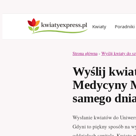
Kwiaty
Poradniki
Strona główna
›
Wyślij kwiaty do sz
Wyślij kwia
Medycyny Mo
samego dni
Wysłanie kwiatów do Uniwers
Gdyni to piękny sposób na w
oddziałach szpitala. Kwiaty 