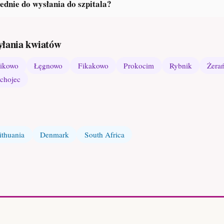
ednie do wysłania do szpitala?
yłania kwiatów
ikowo
Łęgnowo
Fikakowo
Prokocim
Rybnik
Żera
chojec
ithuania
Denmark
South Africa