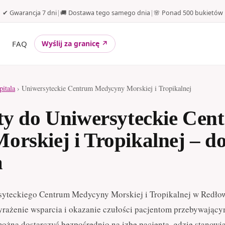
✔ Gwarancja 7 dni
|
🚚 Dostawa tego samego dnia
|
🌸 Ponad 500 bukietów
FAQ
Wyślij za granicę ↗
pitala
› Uniwersyteckie Centrum Medycyny Morskiej i Tropikalnej
ty do Uniwersyteckie Cen
rskiej i Tropikalnej – d
a
yteckiego Centrum Medycyny Morskiej i Tropikalnej w Redłow
yrażenie wsparcia i okazanie czułości pacjentom przebywający
można dostarczyć bezpośrednio na izbę pacjenta, gdzie stanowi