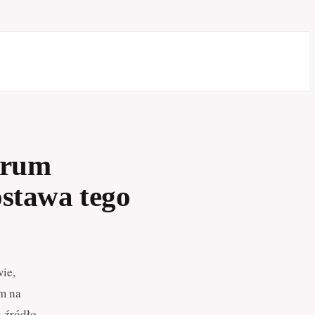
trum
ostawa tego
ie,
m na
ą źródło